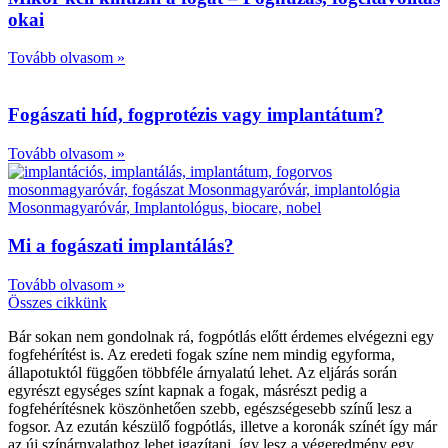
okai
Tovább olvasom »
Fogászati híd, fogprotézis vagy implantátum?
Tovább olvasom »
Mi a fogászati implantálás?
Tovább olvasom »
Összes cikkünk
Bár sokan nem gondolnak rá, fogpótlás előtt érdemes elvégezni egy
fogfehérítést is. Az eredeti fogak színe nem mindig egyforma,
állapotuktól függően többféle árnyalatú lehet. Az eljárás során
egyrészt egységes színt kapnak a fogak, másrészt pedig a
fogfehérítésnek köszönhetően szebb, egészségesebb színű lesz a
fogsor. Az ezután készülő fogpótlás, illetve a koronák színét így már
az új színárnyalathoz lehet igazítani, így lesz a végeredmény egy