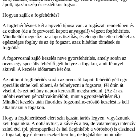
ápolt, igazán szép és esztétikus fogsor.
Hogyan zajlik a fogfehérítés?
A fogfehérítésnek két alapvető típusa van: a fogászati rendelőben és
az otthon (de a fogorvostól kapott anyaggal!) végzett fogfehérítés.
Mindkettőt megelőzi az alapos tisztítás, és elengedhetetlen feltétel az
egészséges fogíny és az ép fogazat, azaz hibátlan tömések és
fogpótlás.
A fogorvosnál zajló kezelés neve gyorsfehérítés, amely során az
orvos egy speciális fehérítő gélt helyez a fogakra, amit fénnyel
aktivál. A kezelés időtartam két óra.
Az otthoni fogfehérítés során az orvostól kapott fehérítő gélt egy
speciális sínbe kell tölteni, és felhelyezni a fogsorra, fél órán át
viselni, és ezt néhány napon keresztül megismételni. (Az ár az
utóbbi esetben pénztárcakímélőbb, mint a gyorsfehérítésnél.)
Mindkét kezelés után fluoridos fogzománc-erősítő kezelést is kell
alkalmazni a fogakon.
Hogy a fogfehérítéssel elért szín igazán tartós legyen, vigyáznunk
kell fogainkra. A dohányfüst, a kávé és a tea, de valamennyi intenzív
színű étel (pl. pirospaprika) és ital (leginkább a vörösbor) is elszínezi
a fogakat, így érdemes ezeket kerülni, de legalábbis minimális