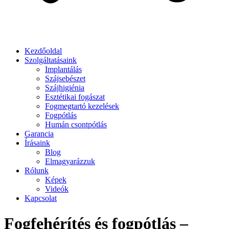
Kezdőoldal
Szolgáltatásaink
Implantálás
Szájsebészet
Szájhigiénia
Esztétikai fogászat
Fogmegtartó kezelések
Fogpótlás
Humán csontpótlás
Garancia
Írásaink
Blog
Elmagyarázzuk
Rólunk
Képek
Videók
Kapcsolat
Fogfehérítés és fogpótlás –