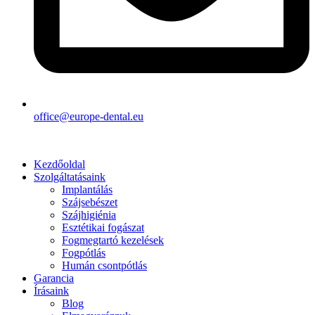
office@europe-dental.eu
Kezdőoldal
Szolgáltatásaink
Implantálás
Szájsebészet
Szájhigiénia
Esztétikai fogászat
Fogmegtartó kezelések
Fogpótlás
Humán csontpótlás
Garancia
Írásaink
Blog