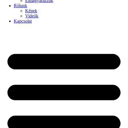
Elmagyarázzuk
Rólunk
Képek
Videók
Kapcsolat